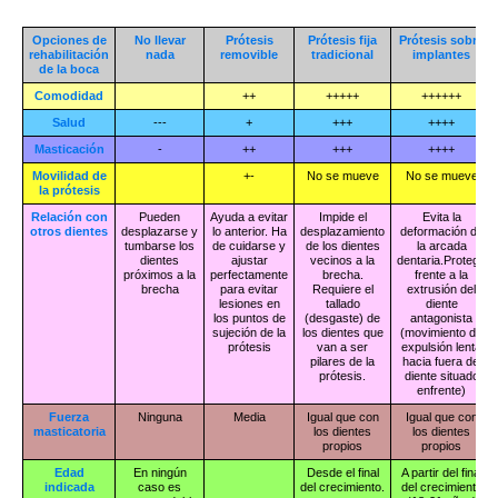
Opciones de
No llevar
Prótesis
Prótesis fija
Prótesis sobre
rehabilitación
nada
removible
tradicional
implantes
de la boca
Comodidad
++
+++++
++++++
Salud
---
+
+++
++++
Masticación
-
++
+++
++++
Movilidad de
+-
No se mueve
No se mueve
la prótesis
Relación con
Pueden
Ayuda a evitar
Impide el
Evita la
otros dientes
desplazarse y
lo anterior. Ha
desplazamiento
deformación de
tumbarse los
de cuidarse y
de los dientes
la arcada
dientes
ajustar
vecinos a la
dentaria.Protege
próximos a la
perfectamente
brecha.
frente a la
brecha
para evitar
Requiere el
extrusión del
lesiones en
tallado
diente
los puntos de
(desgaste) de
antagonista
sujeción de la
los dientes que
(movimiento de
prótesis
van a ser
expulsión lenta
pilares de la
hacia fuera del
prótesis.
diente situado
enfrente)
Fuerza
Ninguna
Media
Igual que con
Igual que con
masticatoria
los dientes
los dientes
propios
propios
Edad
En ningún
Desde el final
A partir del final
indicada
caso es
del crecimiento.
del crecimiento