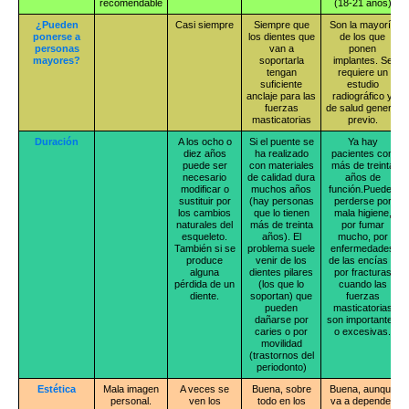
recomendable
(18-21 años)
¿Pueden
Casi siempre
Siempre que
Son la mayoría
ponerse a
los dientes que
de los que
personas
van a
ponen
mayores?
soportarla
implantes. Se
tengan
requiere un
suficiente
estudio
anclaje para las
radiográfico y
fuerzas
de salud general
masticatorias
previo.
Duración
A los ocho o
Si el puente se
Ya hay
diez años
ha realizado
pacientes con
puede ser
con materiales
más de treinta
necesario
de calidad dura
años de
modificar o
muchos años
función.Pueden
sustituir por
(hay personas
perderse por
los cambios
que lo tienen
mala higiene,
naturales del
más de treinta
por fumar
esqueleto.
años). El
mucho, por
También si se
problema suele
enfermedades
produce
venir de los
de las encías o
alguna
dientes pilares
por fracturas
pérdida de un
(los que lo
cuando las
diente.
soportan) que
fuerzas
pueden
masticatorias
dañarse por
son importantes
caries o por
o excesivas.
movilidad
(trastornos del
periodonto)
Estética
Mala imagen
A veces se
Buena, sobre
Buena, aunque
personal.
ven los
todo en los
va a depender